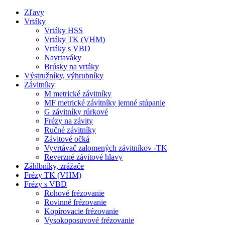
Zľavy
Vrtáky
Vrtáky HSS
Vrtáky TK (VHM)
Vrtáky s VBD
Navrtaváky
Brúsky na vrtáky
Výstružníky, výhrubníky
Závitníky
M metrické závitníky
MF metrické závitníky jemné stúpanie
G závitníky rúrkové
Frézy na závity
Ručné závitníky
Závitové očká
Vyvrtávač zalomených závitníkov -TK
Reverzné závitové hlavy
Záhlbníky, zrážače
Frézy TK (VHM)
Frézy s VBD
Rohové frézovanie
Rovinné frézovanie
Kopírovacie frézovanie
Vysokoposuvové frézovanie