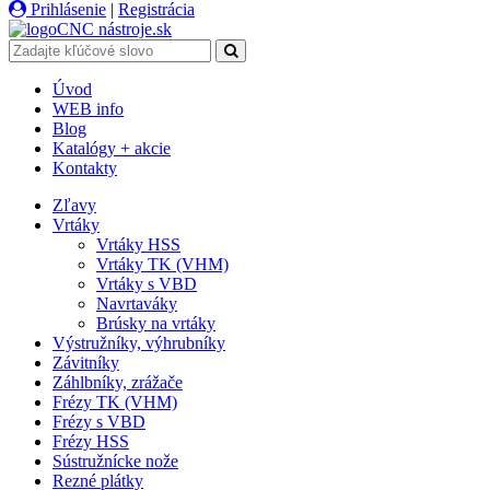
Prihlásenie
|
Registrácia
CNC
nástroje
.sk
Úvod
WEB info
Blog
Katalógy + akcie
Kontakty
Zľavy
Vrtáky
Vrtáky HSS
Vrtáky TK (VHM)
Vrtáky s VBD
Navrtaváky
Brúsky na vrtáky
Výstružníky, výhrubníky
Závitníky
Záhlbníky, zrážače
Frézy TK (VHM)
Frézy s VBD
Frézy HSS
Sústružnícke nože
Rezné plátky