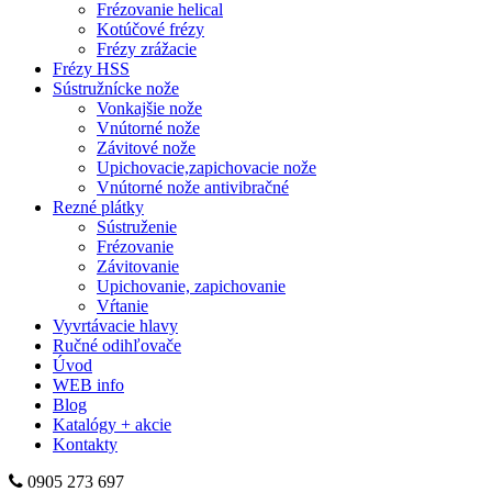
Frézovanie helical
Kotúčové frézy
Frézy zrážacie
Frézy HSS
Sústružnícke nože
Vonkajšie nože
Vnútorné nože
Závitové nože
Upichovacie,zapichovacie nože
Vnútorné nože antivibračné
Rezné plátky
Sústruženie
Frézovanie
Závitovanie
Upichovanie, zapichovanie
Vŕtanie
Vyvrtávacie hlavy
Ručné odihľovače
Úvod
WEB info
Blog
Katalógy + akcie
Kontakty
0905 273 697