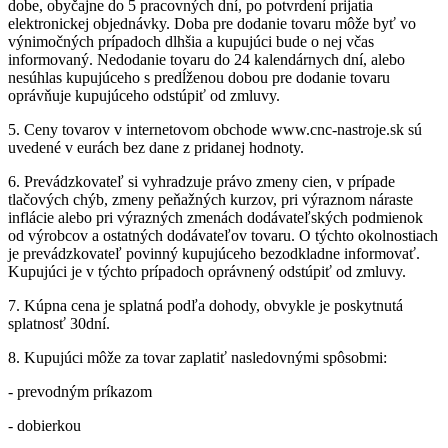
dobe, obyčajne do 5 pracovných dní, po potvrdení prijatia
elektronickej objednávky. Doba pre dodanie tovaru môže byť vo
výnimočných prípadoch dlhšia a kupujúci bude o nej včas
informovaný. Nedodanie tovaru do 24 kalendárnych dní, alebo
nesúhlas kupujúceho s predĺženou dobou pre dodanie tovaru
oprávňuje kupujúceho odstúpiť od zmluvy.
5. Ceny tovarov v internetovom obchode www.cnc-nastroje.sk sú
uvedené v eurách bez dane z pridanej hodnoty.
6. Prevádzkovateľ si vyhradzuje právo zmeny cien, v prípade
tlačových chýb, zmeny peňažných kurzov, pri výraznom náraste
inflácie alebo pri výrazných zmenách dodávateľských podmienok
od výrobcov a ostatných dodávateľov tovaru. O týchto okolnostiach
je prevádzkovateľ povinný kupujúceho bezodkladne informovať.
Kupujúci je v týchto prípadoch oprávnený odstúpiť od zmluvy.
7. Kúpna cena je splatná podľa dohody, obvykle je poskytnutá
splatnosť 30dní.
8. Kupujúci môže za tovar zaplatiť nasledovnými spôsobmi:
- prevodným príkazom
- dobierkou