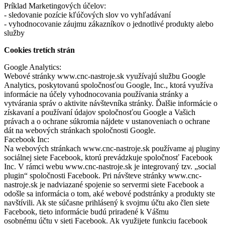
Príklad Marketingových účelov:
- sledovanie pozície kľúčových slov vo vyhľadávaní
- vyhodnocovanie záujmu zákazníkov o jednotlivé produkty alebo
služby
Cookies tretích strán
Google Analytics:
Webové stránky www.cnc-nastroje.sk využívajú službu Google
Analytics, poskytovanú spoločnosťou Google, Inc., ktorá využíva
informácie na účely vyhodnocovania používania stránky a
vytvárania správ o aktivite návštevníka stránky. Ďalšie informácie o
získavaní a používaní údajov spoločnosťou Google a Vašich
právach a o ochrane súkromia nájdete v ustanoveniach o ochrane
dát na webových stránkach spoločnosti Google.
Facebook Inc:
Na webových stránkach www.cnc-nastroje.sk používame aj pluginy
sociálnej siete Facebook, ktorú prevádzkuje spoločnosť Facebook
Inc. V rámci webu www.cnc-nastroje.sk je integrovaný tzv. „social
plugin“ spoločnosti Facebook. Pri návšteve stránky www.cnc-
nastroje.sk je nadviazané spojenie so servermi siete Facebook a
odošle sa informácia o tom, aké webové podstránky a produkty ste
navštívili. Ak ste súčasne prihlásený k svojmu účtu ako člen siete
Facebook, tieto informácie budú priradené k Vášmu
osobnému účtu v sieti Facebook. Ak využijete funkciu facebook