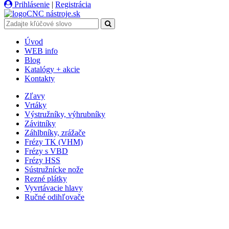
Prihlásenie
|
Registrácia
CNC
nástroje
.sk
Úvod
WEB info
Blog
Katalógy + akcie
Kontakty
Zľavy
Vrtáky
Výstružníky, výhrubníky
Závitníky
Záhlbníky, zrážače
Frézy TK (VHM)
Frézy s VBD
Frézy HSS
Sústružnícke nože
Rezné plátky
Vyvrtávacie hlavy
Ručné odihľovače