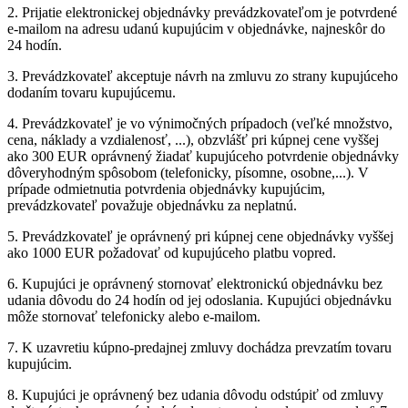
2. Prijatie elektronickej objednávky prevádzkovateľom je potvrdené
e-mailom na adresu udanú kupujúcim v objednávke, najneskôr do
24 hodín.
3. Prevádzkovateľ akceptuje návrh na zmluvu zo strany kupujúceho
dodaním tovaru kupujúcemu.
4. Prevádzkovateľ je vo výnimočných prípadoch (veľké množstvo,
cena, náklady a vzdialenosť, ...), obzvlášť pri kúpnej cene vyššej
ako 300 EUR oprávnený žiadať kupujúceho potvrdenie objednávky
dôveryhodným spôsobom (telefonicky, písomne, osobne,...). V
prípade odmietnutia potvrdenia objednávky kupujúcim,
prevádzkovateľ považuje objednávku za neplatnú.
5. Prevádzkovateľ je oprávnený pri kúpnej cene objednávky vyššej
ako 1000 EUR požadovať od kupujúceho platbu vopred.
6. Kupujúci je oprávnený stornovať elektronickú objednávku bez
udania dôvodu do 24 hodín od jej odoslania. Kupujúci objednávku
môže stornovať telefonicky alebo e-mailom.
7. K uzavretiu kúpno-predajnej zmluvy dochádza prevzatím tovaru
kupujúcim.
8. Kupujúci je oprávnený bez udania dôvodu odstúpiť od zmluvy