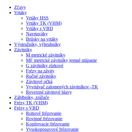
Zľavy
Vrtáky
Vrtáky HSS
Vrtáky TK (VHM)
Vrtáky s VBD
Navrtaváky
Brúsky na vrtáky
Výstružníky, výhrubníky
Závitníky
M metrické závitníky
MF metrické závitníky jemné stúpanie
G závitníky rúrkové
Frézy na závity
Ručné závitníky
Závitové očká
Vyvrtávač zalomených závitníkov -TK
Reverzné závitové hlavy
Záhlbníky, zrážače
Frézy TK (VHM)
Frézy s VBD
Rohové frézovanie
Rovinné frézovanie
Kopírovacie frézovanie
Vysokoposuvové frézovanie