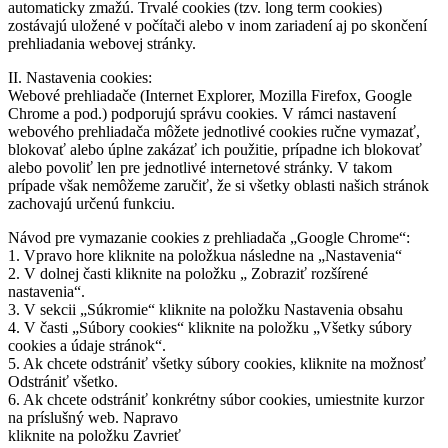
automaticky zmažú. Trvalé cookies (tzv. long term cookies)
zostávajú uložené v počítači alebo v inom zariadení aj po skončení
prehliadania webovej stránky.
II. Nastavenia cookies:
Webové prehliadače (Internet Explorer, Mozilla Firefox, Google
Chrome a pod.) podporujú správu cookies. V rámci nastavení
webového prehliadača môžete jednotlivé cookies ručne vymazať,
blokovať alebo úplne zakázať ich použitie, prípadne ich blokovať
alebo povoliť len pre jednotlivé internetové stránky. V takom
prípade však nemôžeme zaručiť, že si všetky oblasti našich stránok
zachovajú určenú funkciu.
Návod pre vymazanie cookies z prehliadača „Google Chrome“:
1. Vpravo hore kliknite na položkua následne na „Nastavenia“
2. V dolnej časti kliknite na položku „ Zobraziť rozšírené
nastavenia“.
3. V sekcii „Súkromie“ kliknite na položku Nastavenia obsahu
4. V časti „Súbory cookies“ kliknite na položku „Všetky súbory
cookies a údaje stránok“.
5. Ak chcete odstrániť všetky súbory cookies, kliknite na možnosť
Odstrániť všetko.
6. Ak chcete odstrániť konkrétny súbor cookies, umiestnite kurzor
na príslušný web. Napravo
kliknite na položku Zavrieť