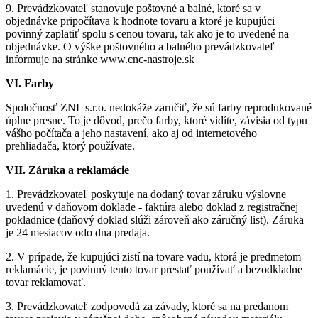
9. Prevádzkovateľ stanovuje poštovné a balné, ktoré sa v
objednávke pripočítava k hodnote tovaru a ktoré je kupujúci
povinný zaplatiť spolu s cenou tovaru, tak ako je to uvedené na
objednávke. O výške poštovného a balného prevádzkovateľ
informuje na stránke www.cnc-nastroje.sk
VI. Farby
Spoločnosť ZNL s.r.o. nedokáže zaručiť, že sú farby reprodukované
úplne presne. To je dôvod, prečo farby, ktoré vidíte, závisia od typu
vášho počítača a jeho nastavení, ako aj od internetového
prehliadača, ktorý používate.
VII. Záruka a reklamácie
1. Prevádzkovateľ poskytuje na dodaný tovar záruku výslovne
uvedenú v daňovom doklade - faktúra alebo doklad z registračnej
pokladnice (daňový doklad slúži zároveň ako záručný list). Záruka
je 24 mesiacov odo dna predaja.
2. V prípade, že kupujúci zistí na tovare vadu, ktorá je predmetom
reklamácie, je povinný tento tovar prestať používať a bezodkladne
tovar reklamovať.
3. Prevádzkovateľ zodpovedá za závady, ktoré sa na predanom