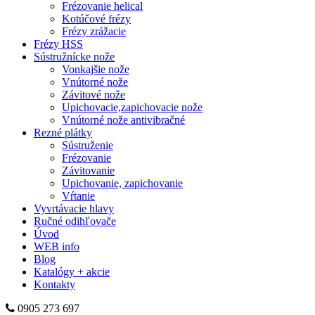
Frézovanie helical
Kotúčové frézy
Frézy zrážacie
Frézy HSS
Sústružnícke nože
Vonkajšie nože
Vnútorné nože
Závitové nože
Upichovacie,zapichovacie nože
Vnútorné nože antivibračné
Rezné plátky
Sústruženie
Frézovanie
Závitovanie
Upichovanie, zapichovanie
Vŕtanie
Vyvrtávacie hlavy
Ručné odihľovače
Úvod
WEB info
Blog
Katalógy + akcie
Kontakty
0905 273 697