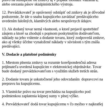
alebo orezania pásov skialpinistického výstroja.
12. Prevádzkovateľ je oprávnený odstúpiť od zmluvy ak je dôvodné
podozrenie, že ide o snahu kupujúceho zavádzať predávajúceho
uvedením falošných, klamlivých alebo nesprávnych údajov.
13. Ak dodaný tovar nemá vlastnosti, o ktoré prejavil spotrebiteľ
záujem a ktoré sa zhodujú s popisom poskytnutým dodávateľom,
náklady na jeho vrátenie a dodanie tovaru, ktorý zodpovedá zmluve,
ako aj všetky účelne vynaložené náklady v súvislosti s tým znáša
predávajúci.
V. Dodacie a platobné podmienky
1. Miestom plnenia zmluvy sa rozumie korešpondenčná adresa
prijímateľa uvedená kupujúcim v elektronickej objednávke. Tovar
bude dodaný prevádzkovateľom s využitím služieb tretích strán.
2. Dodanie tovaru je uskutočnené jeho odovzdaním dopravcovi na
prepravu ku kupujúcemu.
3. Vlastnícke právo na tovar prechádza na kupujúceho pod
podmienkou zaplatenia kúpnej sumy v plnej výške.
4. Prevádzkovateľ dodá tovar kupujúcemu v čo možno v najkratšej