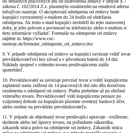
do štrnástych pracovných dní od uzatvorenia zmluvy v zmysle § 7
zákona č. 102/2014 Z.z. písomným oznámením na emailovú adresu
info@cnc-nastroje. O akceptovaní odstúpenia od zmluvy bude
kupujúci vyrozumený e-mailom do 24 hodín od obdržania
odstúpenia. Ak tento e-mail kupujúci neobdrží do tejto stanovenej
doby, je jeho právom a povinnosťou telefonicky alebo e-mailom si
tieto informácie vyžiadať. Formulár na odstupenie od zmluvy
nájdete tu: https://www.cnc-
nastroje.sk/formular_odstupenie_od_zmluvy.doc
9. V prípade odstúpenia od zmluvy sa kupujúci zaväzuje vrátiť tovar
prevádzkovateľovi bez závad a v pôvodnom balení do 14 dní.
Náklady spojené s vrátením tovaru predávajúcemu znáša
spotrebiteľ.
10. Prevádzkovatel sa zaväzuje prevziať tovar a vrátiť kupujúcemu
zaplatenú sumu zníženú do 14 pracovných dní odo dňa doručenia
oznámenia o odstúpení od zmluvy. Platba prebehne až po obržaní
vráteného tovaru. Prevádzkovateľ vráti kupujúcemu peniaze po
vzájomnej dohode na kupujúcim písomne uvedený bankový účet,
alebo osobne na prevádzke prevádzkovateľa.
11. V prípade ak objednaný tovar predávajúci upravuje - rozšírenie,
skrátenie alebo iné úpravy tovaru, na požiadanie zákazníka,
zákazník stráca právo na odstúpenie od zmluvy. Zákazník stráca
právo na odstúpenie od zmluvy aj v prípade montáže viazania a,