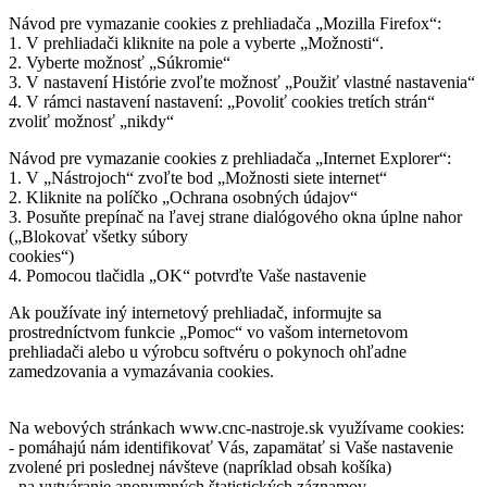
Návod pre vymazanie cookies z prehliadača „Mozilla Firefox“:
1. V prehliadači kliknite na pole a vyberte „Možnosti“.
2. Vyberte možnosť „Súkromie“
3. V nastavení Histórie zvoľte možnosť „Použiť vlastné nastavenia“
4. V rámci nastavení nastavení: „Povoliť cookies tretích strán“
zvoliť možnosť „nikdy“
Návod pre vymazanie cookies z prehliadača „Internet Explorer“:
1. V „Nástrojoch“ zvoľte bod „Možnosti siete internet“
2. Kliknite na políčko „Ochrana osobných údajov“
3. Posuňte prepínač na ľavej strane dialógového okna úplne nahor
(„Blokovať všetky súbory
cookies“)
4. Pomocou tlačidla „OK“ potvrďte Vaše nastavenie
Ak používate iný internetový prehliadač, informujte sa
prostredníctvom funkcie „Pomoc“ vo vašom internetovom
prehliadači alebo u výrobcu softvéru o pokynoch ohľadne
zamedzovania a vymazávania cookies.
Na webových stránkach www.cnc-nastroje.sk využívame cookies:
- pomáhajú nám identifikovať Vás, zapamätať si Vaše nastavenie
zvolené pri poslednej návšteve (napríklad obsah košíka)
- na vytváranie anonymných štatistických záznamov.