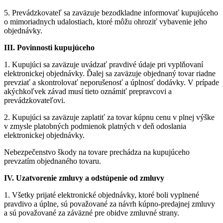
5. Prevádzkovateľ sa zaväzuje bezodkladne informovať kupujúceho
o mimoriadnych udalostiach, ktoré môžu ohroziť vybavenie jeho
objednávky.
III. Povinnosti kupujúceho
1. Kupujúci sa zaväzuje uvádzať pravdivé údaje pri vyplňovaní
elektronickej objednávky. Ďalej sa zaväzuje objednaný tovar riadne
prevziať a skontrolovať neporušenosť a úplnosť dodávky. V prípade
akýchkoľvek závad musí tieto oznámiť prepravcovi a
prevádzkovateľovi.
2. Kupujúci sa zaväzuje zaplatiť za tovar kúpnu cenu v plnej výške
v zmysle platobných podmienok platných v deň odoslania
elektronickej objednávky.
Nebezpečenstvo škody na tovare prechádza na kupujúceho
prevzatím objednaného tovaru.
IV. Uzatvorenie zmluvy a odstúpenie od zmluvy
1. Všetky prijaté elektronické objednávky, ktoré boli vyplnené
pravdivo a úplne, sú považované za návrh kúpno-predajnej zmluvy
a sú považované za záväzné pre obidve zmluvné strany.