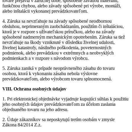
tovare prejavia v záručnej dobe, spôsobené závadou materiálu,
funkčnou chybou, alebo závady spôsobené pri výrobe, montáži,
alebo inštalácii vykonanej prevádzkovateľom.
4. Záruka sa nevzťahuje na závady spôsobené neodbornou
obsluhou, neprimeraným zaobchádzaním, použitím či inštaláciou,
ktorá je v rozpore s užívateľskou príručkou, alebo na závady
spôsobené nadmerným mechanickým opotrebením. Záruka sa tiež
nevzťahuje na škody vzniknuté v dôsledku živelnej udalosti,
živelnej katastrofy, násilného poškodenia, poveternostných
podmienok, alebo prevádzkou v extrémnych a neobvyklých
podmienkach a v rozpore s návodom výrobcu.
5. Záruka zaniká v prípade neoprávneného zásahu do tovaru
osobou, ktorá k vykonaniu zásahu nebola výslovne
prevádzkovateľom, alebo výrobcom tovaru splnomocnená.
VIII. Ochrana osobných údajov
1. Pri elektronickej objednávke vyjadruje kupujúci súhlas k použitiu
jeho osobných údajov prevádzkovateľom za účelom zaslania
objednaného tovaru na jeho adresu.
2. Údaje zákazníkov sa neposkytujú tretím osobám v zmysle
Zákona 84/2014 Z.z.