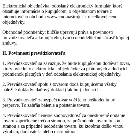
Elektronická objednávka: odoslaný elektronický formulár, ktorý
obsahuje informácie o kupujúcom, o objednanom tovare z
internetového obchodu www.cnc-nastroje.sk o celkovej cene
objednávky.
Obchodné podmienky: bližšie upravujú práva a povinnosti
prevádzkovateľa a kupujúceho, tvoria neoddeliteľnú súčasť kúpnej
zmluvy.
II. Povinnosti prevádzkovateľa
1. Prevádzkovateľ sa zaväzuje, že bude kupujúcemu dodávať tovar,
ktorý uviedol v elektronickej objednávke za platobných a dodacích
podmienok platných v deň odoslania elektronickej objednávky.
2. Prevádzkovateľ spolu s tovarom dodá kupujúcemu všetky
náležité doklady: daňový doklad (faktúra). dodací list
3. Prevádzkovateľ zabezpečí tovar voči jeho poškodeniu pri
preprave. To zahŕňa balenie a poistenie tovaru.
4. Prevádzkovateľ nenesie zodpovednosť za oneskorené dodanie
tovaru zapríčinené treťou stranou, za poškodenie tovaru treťou
stranou a za prípadné nedodanie tovaru, ku ktorému došlo vinou
výrobcu, dodávateľa alebo distribútora.