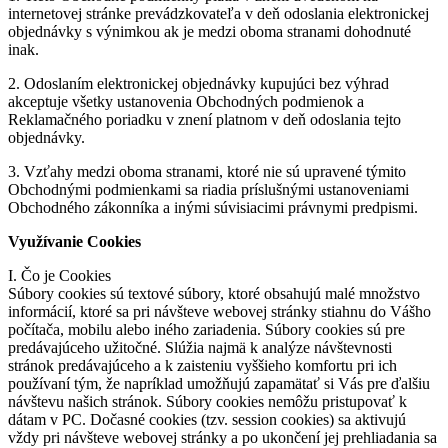
internetovej stránke prevádzkovateľa v deň odoslania elektronickej
objednávky s výnimkou ak je medzi oboma stranami dohodnuté
inak.
2. Odoslaním elektronickej objednávky kupujúci bez výhrad
akceptuje všetky ustanovenia Obchodných podmienok a
Reklamačného poriadku v znení platnom v deň odoslania tejto
objednávky.
3. Vzťahy medzi oboma stranami, ktoré nie sú upravené týmito
Obchodnými podmienkami sa riadia príslušnými ustanoveniami
Obchodného zákonníka a inými súvisiacimi právnymi predpismi.
Využívanie Cookies
I. Čo je Cookies
Súbory cookies sú textové súbory, ktoré obsahujú malé množstvo
informácií, ktoré sa pri návšteve webovej stránky stiahnu do Vášho
počítača, mobilu alebo iného zariadenia. Súbory cookies sú pre
predávajúceho užitočné. Slúžia najmä k analýze návštevnosti
stránok predávajúceho a k zaisteniu vyššieho komfortu pri ich
používaní tým, že napríklad umožňujú zapamätať si Vás pre ďalšiu
návštevu našich stránok. Súbory cookies nemôžu pristupovať k
dátam v PC. Dočasné cookies (tzv. session cookies) sa aktivujú
vždy pri návšteve webovej stránky a po ukončení jej prehliadania sa