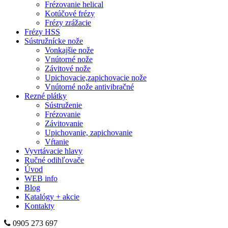
Frézovanie helical
Kotúčové frézy
Frézy zrážacie
Frézy HSS
Sústružnícke nože
Vonkajšie nože
Vnútorné nože
Závitové nože
Upichovacie,zapichovacie nože
Vnútorné nože antivibračné
Rezné plátky
Sústruženie
Frézovanie
Závitovanie
Upichovanie, zapichovanie
Vŕtanie
Vyvrtávacie hlavy
Ručné odihľovače
Úvod
WEB info
Blog
Katalógy + akcie
Kontakty
0905 273 697