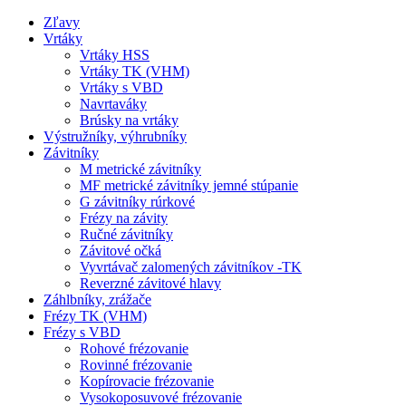
Zľavy
Vrtáky
Vrtáky HSS
Vrtáky TK (VHM)
Vrtáky s VBD
Navrtaváky
Brúsky na vrtáky
Výstružníky, výhrubníky
Závitníky
M metrické závitníky
MF metrické závitníky jemné stúpanie
G závitníky rúrkové
Frézy na závity
Ručné závitníky
Závitové očká
Vyvrtávač zalomených závitníkov -TK
Reverzné závitové hlavy
Záhlbníky, zrážače
Frézy TK (VHM)
Frézy s VBD
Rohové frézovanie
Rovinné frézovanie
Kopírovacie frézovanie
Vysokoposuvové frézovanie