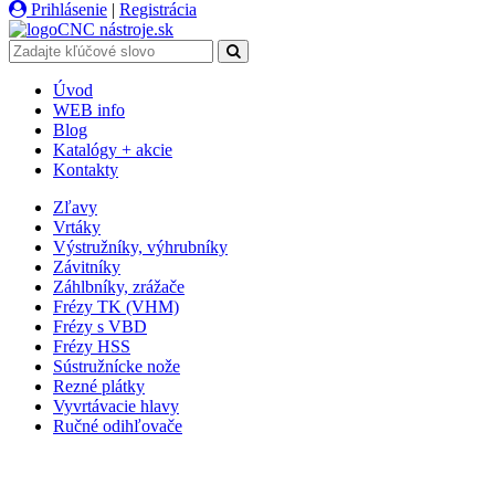
Prihlásenie
|
Registrácia
CNC
nástroje
.sk
Úvod
WEB info
Blog
Katalógy + akcie
Kontakty
Zľavy
Vrtáky
Výstružníky, výhrubníky
Závitníky
Záhlbníky, zrážače
Frézy TK (VHM)
Frézy s VBD
Frézy HSS
Sústružnícke nože
Rezné plátky
Vyvrtávacie hlavy
Ručné odihľovače