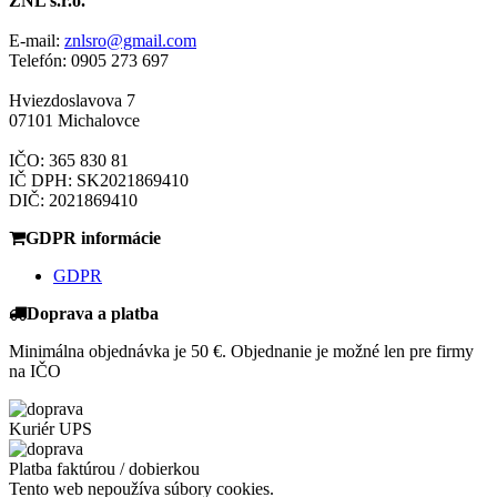
ZNL s.r.o.
E-mail:
znlsro@gmail.com
Telefón: 0905 273 697
Hviezdoslavova 7
07101 Michalovce
IČO: 365 830 81
IČ DPH: SK2021869410
DIČ: 2021869410
GDPR informácie
GDPR
Doprava a platba
Minimálna objednávka je 50 €. Objednanie je možné len pre firmy
na IČO
Kuriér UPS
Platba faktúrou / dobierkou
Tento web nepoužíva súbory cookies.