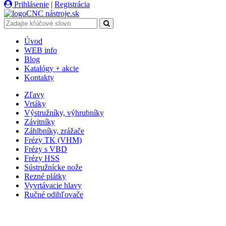
Prihlásenie
|
Registrácia
CNC
nástroje
.sk
Úvod
WEB info
Blog
Katalógy + akcie
Kontakty
Zľavy
Vrtáky
Výstružníky, výhrubníky
Závitníky
Záhlbníky, zrážače
Frézy TK (VHM)
Frézy s VBD
Frézy HSS
Sústružnícke nože
Rezné plátky
Vyvrtávacie hlavy
Ručné odihľovače