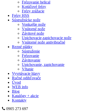
Frézovanie helical
Kotúčové frézy
Frézy zrážacie
Frézy HSS
Sústružnícke nože
Vonkajšie nože
Vnútorné nože
Závitové nože
Upichovacie,zapichovacie nože
Vnútorné nože antivibračné
Rezné plátky
Sústruženie
Frézovanie
Závitovanie
Upichovanie, zapichovanie
Vŕtanie
Vyvrtávacie hlavy
Ručné odihľovače
Úvod
WEB info
Blog
Katalógy + akcie
Kontakty
0905 273 697