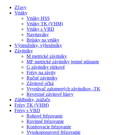
Zľavy
Vrtáky
Vrtáky HSS
Vrtáky TK (VHM)
Vrtáky s VBD
Navrtaváky
Brúsky na vrtáky
Výstružníky, výhrubníky
Závitníky
M metrické závitníky
MF metrické závitníky jemné stúpanie
G závitníky rúrkové
Frézy na závity
Ručné závitníky
Závitové očká
Vyvrtávač zalomených závitníkov -TK
Reverzné závitové hlavy
Záhlbníky, zrážače
Frézy TK (VHM)
Frézy s VBD
Rohové frézovanie
Rovinné frézovanie
Kopírovacie frézovanie
Vysokoposuvové frézovanie