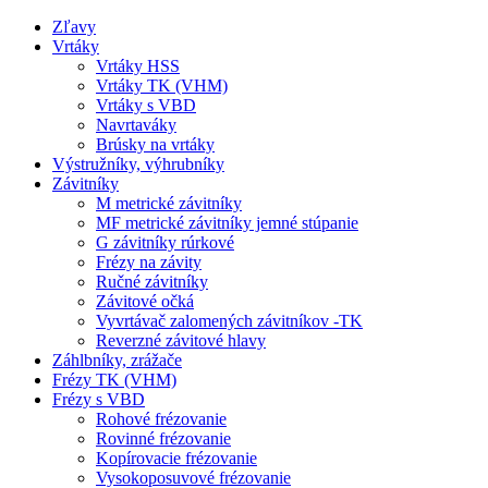
Zľavy
Vrtáky
Vrtáky HSS
Vrtáky TK (VHM)
Vrtáky s VBD
Navrtaváky
Brúsky na vrtáky
Výstružníky, výhrubníky
Závitníky
M metrické závitníky
MF metrické závitníky jemné stúpanie
G závitníky rúrkové
Frézy na závity
Ručné závitníky
Závitové očká
Vyvrtávač zalomených závitníkov -TK
Reverzné závitové hlavy
Záhlbníky, zrážače
Frézy TK (VHM)
Frézy s VBD
Rohové frézovanie
Rovinné frézovanie
Kopírovacie frézovanie
Vysokoposuvové frézovanie