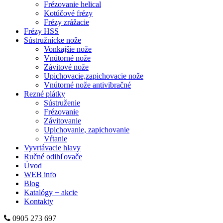
Frézovanie helical
Kotúčové frézy
Frézy zrážacie
Frézy HSS
Sústružnícke nože
Vonkajšie nože
Vnútorné nože
Závitové nože
Upichovacie,zapichovacie nože
Vnútorné nože antivibračné
Rezné plátky
Sústruženie
Frézovanie
Závitovanie
Upichovanie, zapichovanie
Vŕtanie
Vyvrtávacie hlavy
Ručné odihľovače
Úvod
WEB info
Blog
Katalógy + akcie
Kontakty
0905 273 697