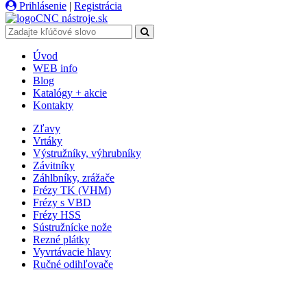
Prihlásenie
|
Registrácia
CNC
nástroje
.sk
Úvod
WEB info
Blog
Katalógy + akcie
Kontakty
Zľavy
Vrtáky
Výstružníky, výhrubníky
Závitníky
Záhlbníky, zrážače
Frézy TK (VHM)
Frézy s VBD
Frézy HSS
Sústružnícke nože
Rezné plátky
Vyvrtávacie hlavy
Ručné odihľovače