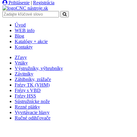
Prihlásenie
|
Registrácia
CNC
nástroje
.sk
Úvod
WEB info
Blog
Katalógy + akcie
Kontakty
Zľavy
Vrtáky
Výstružníky, výhrubníky
Závitníky
Záhlbníky, zrážače
Frézy TK (VHM)
Frézy s VBD
Frézy HSS
Sústružnícke nože
Rezné plátky
Vyvrtávacie hlavy
Ručné odihľovače