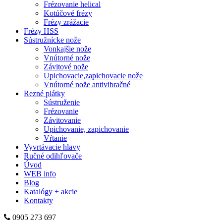
Frézovanie helical
Kotúčové frézy
Frézy zrážacie
Frézy HSS
Sústružnícke nože
Vonkajšie nože
Vnútorné nože
Závitové nože
Upichovacie,zapichovacie nože
Vnútorné nože antivibračné
Rezné plátky
Sústruženie
Frézovanie
Závitovanie
Upichovanie, zapichovanie
Vŕtanie
Vyvrtávacie hlavy
Ručné odihľovače
Úvod
WEB info
Blog
Katalógy + akcie
Kontakty
0905 273 697