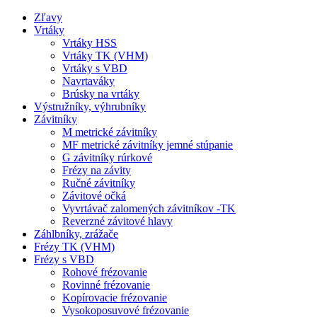
Zľavy
Vrtáky
Vrtáky HSS
Vrtáky TK (VHM)
Vrtáky s VBD
Navrtaváky
Brúsky na vrtáky
Výstružníky, výhrubníky
Závitníky
M metrické závitníky
MF metrické závitníky jemné stúpanie
G závitníky rúrkové
Frézy na závity
Ručné závitníky
Závitové očká
Vyvrtávač zalomených závitníkov -TK
Reverzné závitové hlavy
Záhlbníky, zrážače
Frézy TK (VHM)
Frézy s VBD
Rohové frézovanie
Rovinné frézovanie
Kopírovacie frézovanie
Vysokoposuvové frézovanie